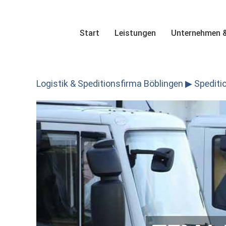
Skip
to
content
Start
Leistungen
Unternehmen &
Logistik & Speditionsfirma Böblingen ▶︎ Spedition