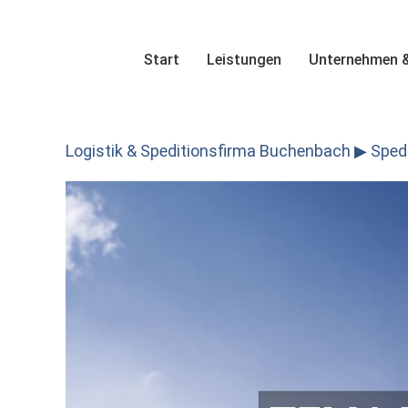
Skip
to
content
Start
Leistungen
Unternehmen &
Logistik & Speditionsfirma Buchenbach ▶︎ Spedit