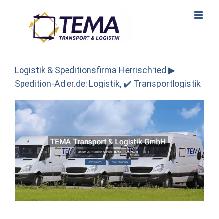
Skip
to
content
Logistik & Speditionsfirma Herrischried ▶︎
Spedition-Adler.de: Logistik, ✔️ Transportlogistik