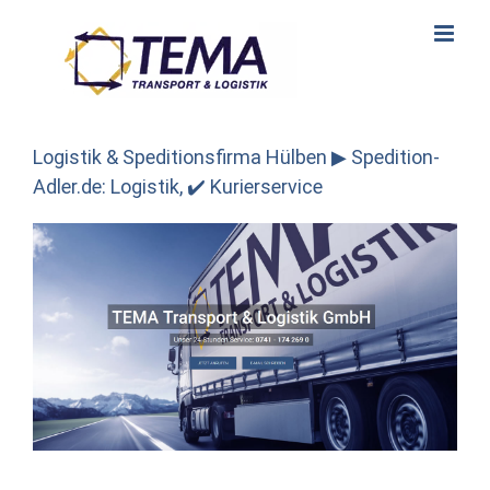
Skip
to
content
Logistik & Speditionsfirma Hülben ▶︎ Spedition-
Adler.de: Logistik, ✔️ Kurierservice