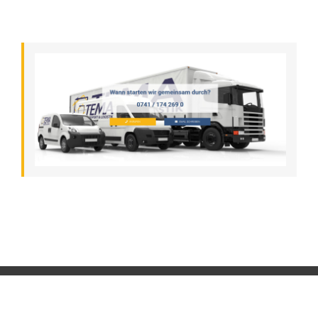
©
2026 - Tema Transport und Logistik GmbH |
Impressum
|
Datenschutz
158
Bewertungen auf ProvenExpert.com