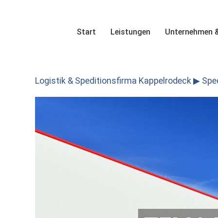
Skip
to
content
Start
Leistungen
Unternehmen &
Logistik & Speditionsfirma Kappelrodeck ▶︎ Spedi