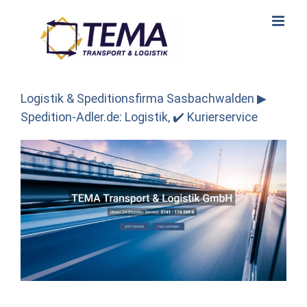
Skip
to
content
Logistik & Speditionsfirma Sasbachwalden ▶︎
Spedition-Adler.de: Logistik, ✔️ Kurierservice