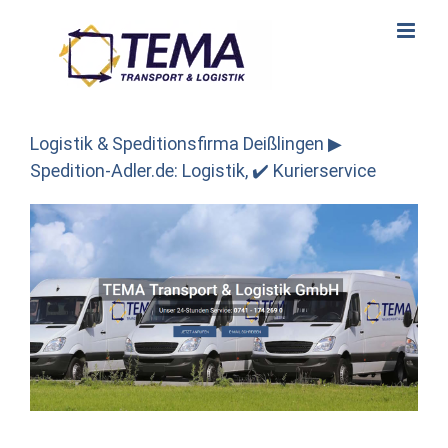
Skip
to
content
Logistik & Speditionsfirma Deißlingen ▶︎
Spedition-Adler.de: Logistik, ✔️ Kurierservice